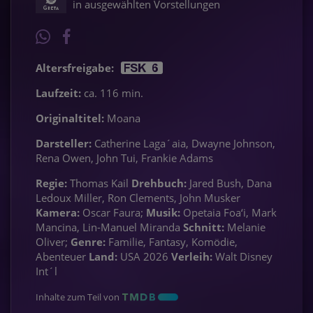
in ausgewählten Vorstellungen
Altersfreigabe:
Laufzeit:
ca. 116 min.
Originaltitel:
Moana
Darsteller:
Catherine Laga´aia, Dwayne Johnson,
Rena Owen, John Tui, Frankie Adams
Regie:
Thomas Kail
Drehbuch:
Jared Bush, Dana
Ledoux Miller, Ron Clements, John Musker
Kamera:
Oscar Faura;
Musik:
Opetaia Foa‘i, Mark
Mancina, Lin-Manuel Miranda
Schnitt:
Melanie
Oliver;
Genre:
Familie, Fantasy, Komödie,
Abenteuer
Land:
USA 2026
Verleih:
Walt Disney
Int´l
Inhalte zum Teil von