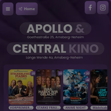
Home
2D
2D
2D
4K
VORPREMIEREN / EVENTS
STARKE FRAUEN in starken Rolle
ANIME NIGHT
Mädelsabe