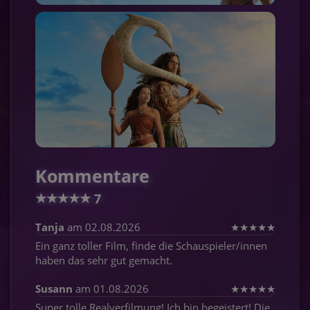
Kommentare
★
★
★
★
★
7
Tanja
am 02.08.2026
★
★
★
★
★
Ein ganz toller Film, finde die Schauspieler/innen
haben das sehr gut gemacht.
Susann
am 01.08.2026
★
★
★
★
★
Super tolle Realverfilmung! Ich bin begeistert! Die