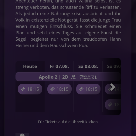
Abenteuer heran, und auch Vaiana selbst ist es
streng verboten, das schützende Riff zu verlassen.
Als jedoch eine Nahrungskrise ausbricht und ihr
Volk in existenzielle Not gerät, fasst die junge Frau
einen mutigen Entschluss. Sie schmiedet einen
Plan und setzt eines Tages auf eigene Faust die
Segel, begleitet nur von dem treudoofen Hahn
Heihei und dem Hausschwein Pua.
Heute
Fr 07.08.
Sa 08.08.
So 09.08.
Apollo 2 | 2D
18:15
18:15
18:15
14:00
-
-
-
18:15
Für Tickets auf die Uhrzeit klicken.