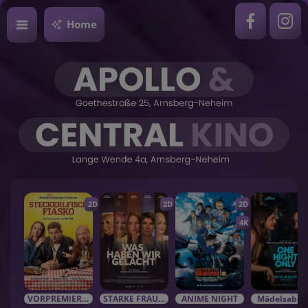
Home
2D
2D
2D
4K
VORPREMIEREN / EVENTS
STARKE FRAUEN in starken Rolle
ANIME NIGHT
Mädelsabe