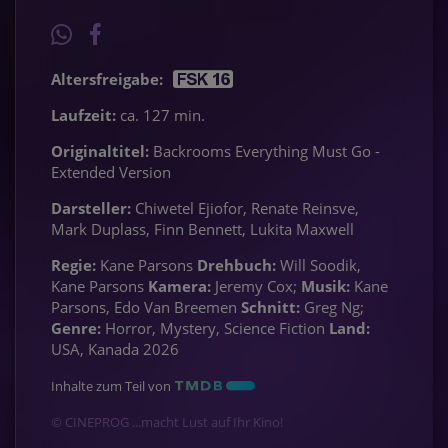
Altersfreigabe:
Laufzeit:
ca. 127 min.
Originaltitel:
Backrooms Everything Must Go -
Extended Version
Darsteller:
Chiwetel Ejiofor, Renate Reinsve,
Mark Duplass, Finn Bennett, Lukita Maxwell
Regie:
Kane Parsons
Drehbuch:
Will Soodik,
Kane Parsons
Kamera:
Jeremy Cox;
Musik:
Kane
Parsons, Edo Van Breemen
Schnitt:
Greg Ng;
Genre:
Horror, Mystery, Science Fiction
Land:
USA, Kanada 2026
Inhalte zum Teil von
© CINEPROG ...macht Lust auf Ihr Kino!