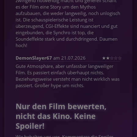
zwingend notwendig macht und generell schafft
es der Film eine Story um den Mythos
aufzubauen, die weder langweilig, noch unlogisch
ist. Die schauspielerische Leistung ist
überzeugend, CGI-Effekte sind nuanciert und gut
eingebunden, die Synchro ist top, die
Soundeffekte stark und durchdringend. Daumen
hoch!
DemonSlayer67
am 21.07.2026
★
★
☆
☆
☆
Gute Atmosphäre, aber unfassbar langweiliger
Film. Es passiert einfach überhaupt nichts.
Beziehungsweise versteht man nicht wirklich was
passiert. Großer hype um nichts.
Nur den Film bewerten,
nicht das Kino. Keine
Spoiler!
Wir behalten uns vor, Kommentare die Spoiler