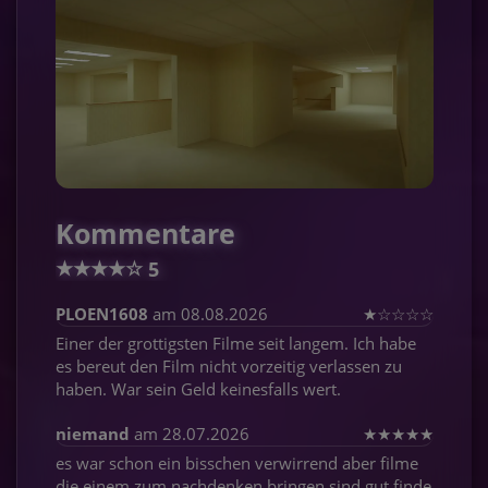
Kommentare
★
★
★
★
☆
5
PLOEN1608
am 08.08.2026
★
☆
☆
☆
☆
Einer der grottigsten Filme seit langem. Ich habe
es bereut den Film nicht vorzeitig verlassen zu
haben. War sein Geld keinesfalls wert.
niemand
am 28.07.2026
★
★
★
★
★
es war schon ein bisschen verwirrend aber filme
die einem zum nachdenken bringen sind gut finde