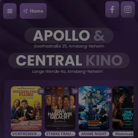
Home
2D
2D
2D
4K
VORPREMIEREN / EVENTS
STARKE FRAUEN in starken Rolle
ANIME NIGHT
Mädelsabe