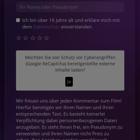
Ich bin über 16 Jahre alt und erkläre mich mit
dem
Datenschutz
einverstanden.
☆
☆
☆
☆
☆
Möchten Sie von
Schutz vor Cyberangriffen
(Google ReCaptcha)
bereitgestellte externe
Inhalte laden?
Ja
Wir freuen uns über jeden Kommentar zum Film!
Hierfür benötigen wir Ihren Namen und Ihren
entsprechenden Text. Es besteht keinerlei
Verpflichtung dabei personenbezogenen Daten
anzugeben: Es steht Ihnen frei, ein Pseudonym zu
verwenden und Ihren Namen nicht Preis zu
geben. Ihre Angaben werden verschlüsselt