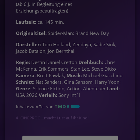
(ab 6 J. in Begleitung eines
Erziehungsbeauftragten)
Laufzeit:
ca. 145 min.
Originaltitel:
Spider-Man: Brand New Day
Darsteller:
Tom Holland, Zendaya, Sadie Sink,
Jacob Batalon, Jon Bernthal
Regie:
Destin Daniel Cretton
Drehbuch:
Chris
McKenna, Erik Sommers, Stan Lee, Steve Ditko
Kamera:
Brett Pawlak;
Musik:
Michael Giacchino
Schnitt:
Nat Sanders, Gina Sansom, Harry Yoon;
Genre:
Science Fiction, Action, Abenteuer
Land:
USA 2026
Verleih:
Sony Int´l
Inhalte zum Teil von
© CINEPROG ...macht Lust auf Ihr Kino!