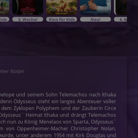
Kids
2. Woche!
Kino für Kids
Neu!
4. Woche
pher Nolan
enelope und seinem Sohn Telemachos nach Ithaka
 denn Odysseus steht ein langes Abenteuer voller
, dem Zyklopen Polyphem und der Zauberin Circe
in Odysseus´ Heimat Ithaka und drängt Telemachos
sich nun zu König Menelaos von Sparta, Odysseus´
Film von Oppenheimer-Macher Christopher Nolan,
wurde, unter anderem 1954 mit Kirk Douglas und