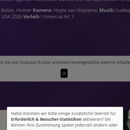
r Nolan, Homer
Kamera:
Hoyte van Hoytema;
Musik:
Ludwi
, USA 2026
Verleih:
Universal Int´l
n Sie von
Youtube (Trailer ansehen)
bereitgestellte externe Inhalt
Ja
Hallo! Könnten wir bitte einige zusätzliche Dienste für
Erforderlich & Besucher-Statistiken
aktivieren? Sie
können Ihre Zustimmung später jederzeit ändern oder