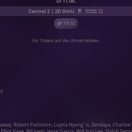
Di 11.08.
Central 2 | 2D OmU
19:30
Für Tickets auf die Uhrzeit klicken.
n)
ay, Robert Pattinson, Lupita Nyong´o, Zendaya, Charlize 
lliot Page, Bill Irwin, Jesse Garcia, Will Yun Lee, Shiloh Fe