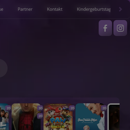
se
Partner
Kontakt
Kindergeburtstag
2D
3D
2D
2D
2D