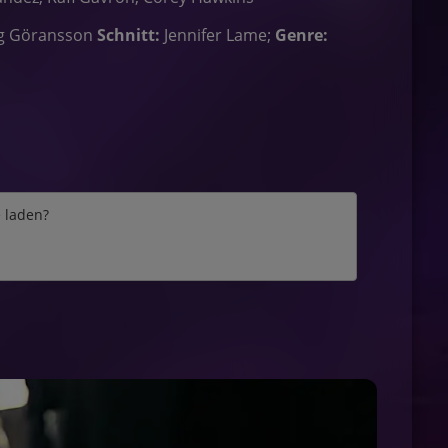
g Göransson
Schnitt:
Jennifer Lame;
Genre:
e laden?