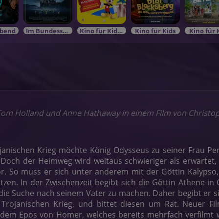
bend
Im Bundesstart
Kino für KidsIm Bundesstart
Kino für Kids
Kino für 
om Holland und Anne Hathaway in einem Film von Christo
anischen Krieg möchte König Odysseus zu seiner Frau P
 Doch der Heimweg wird weitaus schwieriger als erwartet,
r. So muss er sich unter anderem mit der Göttin Kalypso
tzen. In der Zwischenzeit begibt sich die Göttin Athene 
f die Suche nach seinem Vater zu machen. Daher begibt er 
m Trojanischen Krieg, und bittet diesen um Rat. Neuer 
 dem Epos von Homer, welches bereits mehrfach verfilmt 