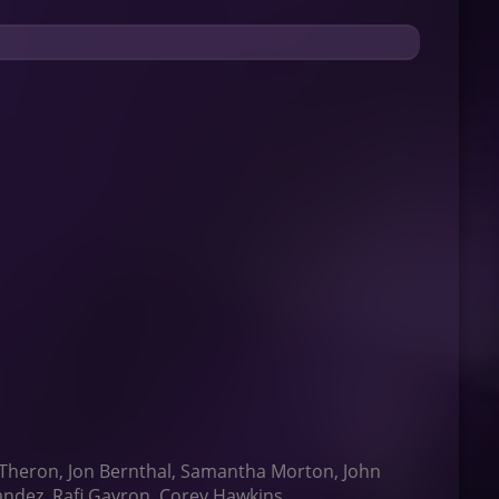
Theron, Jon Bernthal, Samantha Morton, John
rnandez, Rafi Gavron, Corey Hawkins