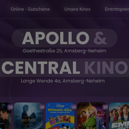
Online - Gutscheine
Unsere Kinos
Eintrittsprei
2D
2D
2D
2D