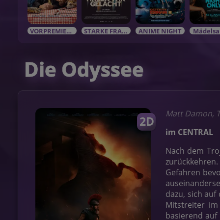
VORPREMIEREN / EVENTS
STARKE FRAUEN in starken Rolle
ANIME NIGHT
Mädelsa
Die Odyssee
Matt Damon, T
2D
im CENTRAL
Nach dem Troj
zurückkehren.
Gefahren bevo
auseinanderse
dazu, sich au
Mitstreiter i
basierend auf