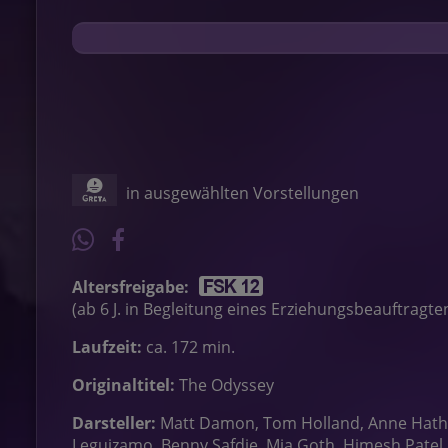
in ausgewählten Vorstellungen
Altersfreigabe:
(ab 6 J. in Begleitung eines Erziehungsbeauftragte
Laufzeit:
ca. 172 min.
Originaltitel:
The Odyssey
Darsteller:
Matt Damon, Tom Holland, Anne Hathaw
Leguizamo, Benny Safdie, Mia Goth, Himesh Patel, E