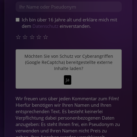
Ich bin über 16 Jahre alt und erkläre mich mit
dem
Datenschutz
einverstanden.
☆
☆
☆
☆
☆
Möchten Sie von
Schutz vor Cyberangriffen
(Google ReCaptcha)
bereitgestellte externe
Inhalte laden?
Ja
Wir freuen uns über jeden Kommentar zum Film!
Hierfür benötigen wir Ihren Namen und Ihren
entsprechenden Text. Es besteht keinerlei
Verpflichtung dabei personenbezogenen Daten
anzugeben: Es steht Ihnen frei, ein Pseudonym zu
verwenden und Ihren Namen nicht Preis zu
geben. Ihre Angaben werden verschlüsselt