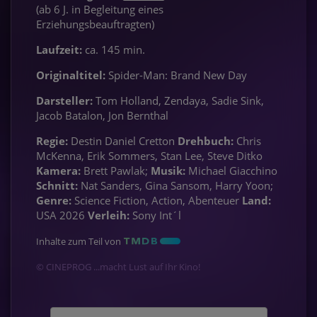
(ab 6 J. in Begleitung eines
Erziehungsbeauftragten)
Laufzeit:
ca. 145 min.
Originaltitel:
Spider-Man: Brand New Day
Darsteller:
Tom Holland, Zendaya, Sadie Sink,
Jacob Batalon, Jon Bernthal
Regie:
Destin Daniel Cretton
Drehbuch:
Chris
McKenna, Erik Sommers, Stan Lee, Steve Ditko
Kamera:
Brett Pawlak;
Musik:
Michael Giacchino
Schnitt:
Nat Sanders, Gina Sansom, Harry Yoon;
Genre:
Science Fiction, Action, Abenteuer
Land:
USA 2026
Verleih:
Sony Int´l
Inhalte zum Teil von
© CINEPROG ...macht Lust auf Ihr Kino!