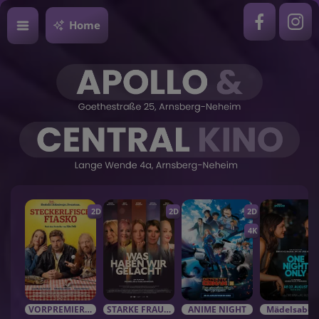
Home
2D
2D
2D
4K
VORPREMIEREN / EVENTS
STARKE FRAUEN in starken Rolle
ANIME NIGHT
Mädelsabe