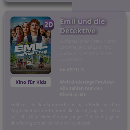
Emil und die
2D
Detektive
Nicholas Jonah Peter, Merlin
Sandmeyer und Lara Toni
Lüdders in einem Film von
David Dietl
im APOLLO
Kino für Kids
Weltkindertags-Preview -
Alle zahlen nur den
Kinderpreis
Emil reist in den Sommerferien nach Berlin, wird im
Zug bestohlen und nimmt die Verfolgung des Diebs
auf. Mit Hilfe einer Gruppe junger Detektive jagt er
den Betrüger quer durch die Hauptstadt.