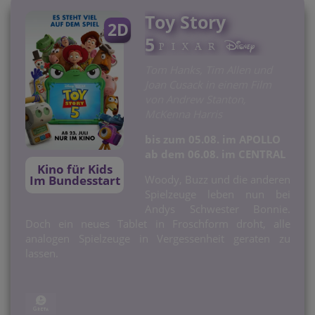
Toy Story
2D
5
Tom Hanks, Tim Allen und
Joan Cusack in einem Film
von Andrew Stanton,
McKenna Harris
bis zum 05.08. im APOLLO
ab dem 06.08. im CENTRAL
Kino für Kids
Woody, Buzz und die anderen
Im Bundesstart
Spielzeuge leben nun bei
Andys Schwester Bonnie.
Doch ein neues Tablet in Froschform droht, alle
analogen Spielzeuge in Vergessenheit geraten zu
lassen.