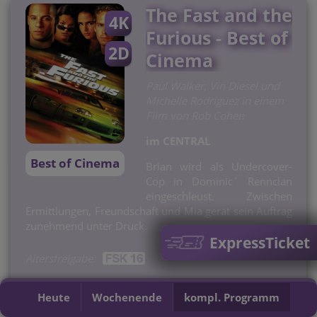
The Fast and the
4K
Furious - Best of
2D
Cinema
Paul Walker, Vin Diesel und
Michelle Rodriguez in einem
Film von Rob Cohen
im CENTRAL
Best of Cinema
Brian wird als Undercover-
Cop in Dominic´ Rennclan
eingeschleust. Zwischen
Ermittlungen, Freundschaft und Mia gerät sein Auftrag
zunehmend unter Druck.
ExpressTicket
Altersfreigabe:
103 Minuten
Heute
Wochenende
kompl. Programm