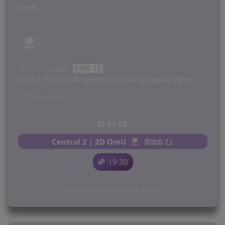
perils.
Altersfreigabe:
(ab 6 J. in Begleitung eines Erziehungsbeauftragten)
172 Minuten
Di 11.08.
Central 2 | 2D OmU
19:30
Für Tickets auf die Uhrzeit klicken.