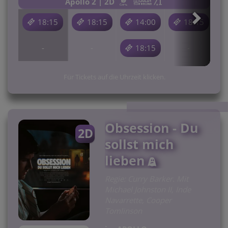
Apollo 2 | 2D
18:15
18:15
14:00
18:15
-
-
18:15
-
Für Tickets auf die Uhrzeit klicken.
Obsession - Du
2D
sollst mich
lieben
Regie: Curry Barker. Mit
Michael Johnston II, Inde
Navarrette, Cooper
Tomlinson