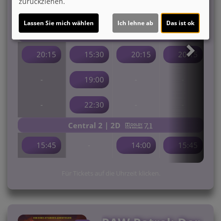
zurückziehen.
19:45
19:45
19:45
19:45
Lassen Sie mich wählen
Ich lehne ab
Das ist ok
Central 1 | 2D
20:15
15:30
20:15
20:15
-
19:00
-
-
-
22:30
-
-
Central 2 | 2D
15:45
-
14:00
15:45
Für Tickets auf die Uhrzeit klicken.