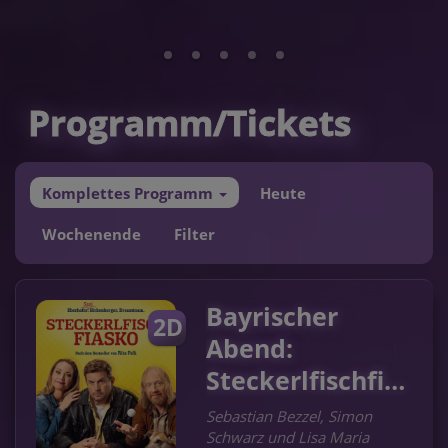
Programm/Tickets
Komplettes Programm
Heute
Wochenende
Filter
Bayrischer
2D
Abend:
Steckerlfischfiasko
Sebastian Bezzel, Simon
Schwarz und Lisa Maria