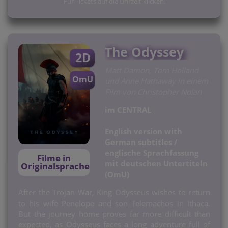
Für Tickets auf die Uhrzeit klicken.
The Odyssey
2D
Matt Damon, Tom Holland
OmU
und Anne Hathaway in einem
Film von Christopher Nolan
im CENTRAL
English version with
German subtitles /
englische Sprachfassung
Filme in
mit deutschen Untertiteln
Originalsprache
(OmU)
After the Trojan War, King Odysseus wishes to return
to his wife Penelope and son Telemachos in Ithaca.
But the journey home proves far more difficult than
expected, as Odysseus faces a long adventure full of