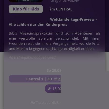
Gregor Schnitzler
Kino für Kids
im CENTRAL
Weltkindertags-Preview -
Alle zahlen nur den Kinderpreis
Bibis Museumspraktikum wird zum Abenteuer, als
eine wertvolle Spieluhr verschwindet. Mit ihren
Freunden reist sie in die Vergangenheit, wo sie Fritzi
und Maxim begegnen und Ungerechtigkeit erleben.
Altersfreigabe: not yet rated
So 20.09.
Central 1 | 2D
15:00
Für Tickets auf die Uhrzeit klicken.