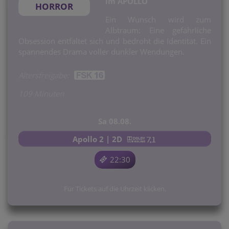
im APOLLO
HORROR
Ein Wunsch wird zum
Albtraum: Eine gefährliche
Obsession entfaltet sich und bedroht die Identität. Ein
spannendes Drama voller dunkler Wendungen.
Altersfreigabe:
109 Minuten
Sa 08.08.
Apollo 2 | 2D
22:30
Für Tickets auf die Uhrzeit klicken.