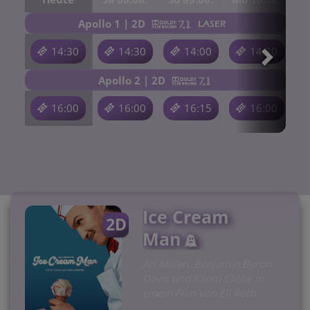
Apollo 1 | 2D
14:30
14:30
14:00
14:30
Apollo 2 | 2D
16:00
16:00
16:15
16:00
Für Tickets auf die Uhrzeit klicken.
Ice Cream
2D
Man
Ari Millen, Benjamin Byron
Davis und Karen Cliche in
einem Film von Eli Roth