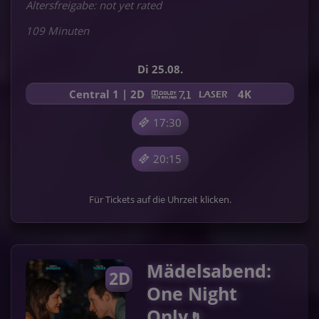
Altersfreigabe: not yet rated
109 Minuten
Di 25.08.
Central 1 | 2D
4K
17:30
20:15
Für Tickets auf die Uhrzeit klicken.
Mädelsabend:
2D
One Night
Only