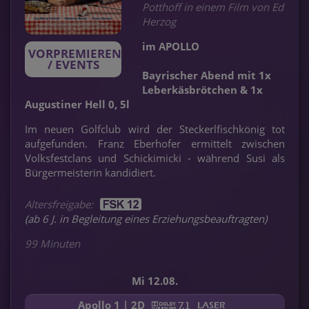
Potthoff in einem Film von Ed
Bayrischer Abend
Herzog
Spider-Man: Brand
am 12.08. um 20.15
PAW Patrol: Der
Insidious: Out of
im APOLLO
New Day (3D)
Uhr
VORPREMIEREN
Dino Film
the Further
MUTINY
/ EVENTS
ab 29.07. bei uns im KINO! Der
Bayrischer Abend mit 1x
inklusive 1x Leberkäsbrötchen & 1x
ab 05.08. bei uns im KINO!!!
ab 20.08. bei uns im Programm!!!
Vorverkauf ist gestartet!
Augustiner Hell 0,5l
ab 27.08. bei uns im Programm!!!
Leberkäsbrötchen & 1x
Augustiner Hell 0, 5l
Im neuen Golfclub wird der Steckerlfischkönig tot
aufgefunden. Franz Eberhofer ermittelt zwischen
Volksfestclans und Schickimicki - während Susi als
Bürgermeisterin kandidiert.
Altersfreigabe:
(ab 6 J. in Begleitung eines Erziehungsbeauftragten)
99 Minuten
Mi 12.08.
Apollo 1 | 2D