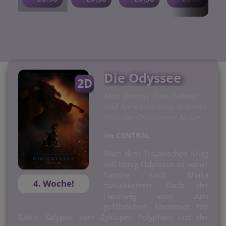
Für Tickets auf die Uhrzeit klicken.
Die Odyssee
2D
Matt Damon, Tom Holland
und Anne Hathaway in einem
Film von Christopher Nolan
im CENTRAL
Nach dem Trojanischen Krieg
will König Odysseus zu seiner
Familie nach Ithaka
4. Woche!
zurückkehren. Doch der
Heimweg wird zum
gefährlichen Abenteuer mit
Göttin Kalypso, dem Zyklopen Polyphem und der