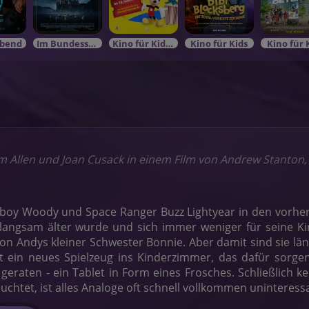
bend
Im Bundesstart
Kino für KidsIm Bundesstart
Kino für Kids
Kino für 
m Allen und Joan Cusack in einem Film von Andrew Stanton
y Woody und Space Ranger Buzz Lightyear in den vorher
langsam älter wurde und sich immer weniger für seine Kind
 von Andys kleiner Schwester Bonnie. Aber damit sind sie län
 ein neues Spielzeug ins Kinderzimmer, das dafür sorgen 
 geraten - ein Tablet in Form eines Frosches. Schließlich
euchtet, ist alles Analoge oft schnell vollkommen uninteress