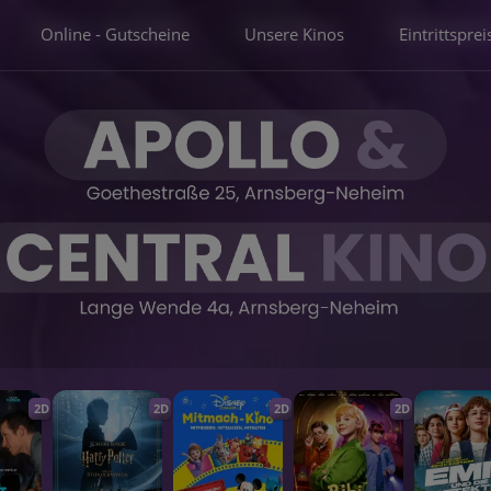
Online - Gutscheine
Unsere Kinos
Eintrittsprei
2D
2D
2D
2D