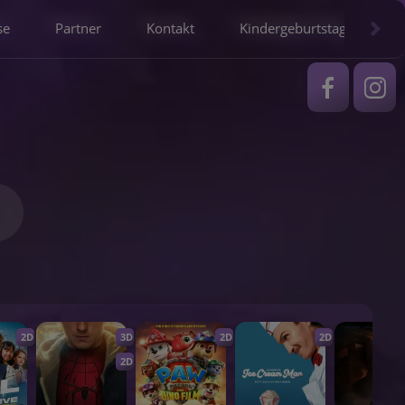
se
Partner
Kontakt
Kindergeburtstag
2D
3D
2D
2D
2D