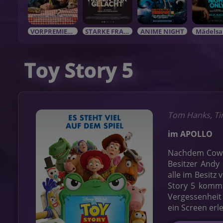
VORPREMIEREN / EVENTS
STARKE FRAUEN in starken Rolle
ANIME NIGHT
Mädelsa
Toy Story 5
Tom Hanks, Ti
im APOLLO
Nachdem Cowbo
Besitzer Andy 
alle im Besitz
Story 5 kommt
Vergessenheit
ein Screen erl