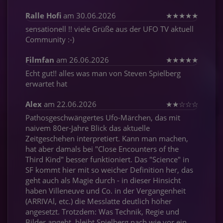
Ralle Hofi
am 30.06.2026
★
★
★
★
★
sensationell !! viele Grüße aus der UFO TV aktuell
Community :-)
Filmfan
am 26.06.2026
★
★
★
★
★
Echt gut!! alles was man von Steven Spielberg
erwartet hat
Alex
am 22.06.2026
★
★
☆
☆
☆
Pathosgeschwängertes Ufo-Märchen, das mit
naivem 80er-Jahre Blick das aktuelle
Zeitgeschehen interpretiert. Kann man machen,
hat aber damals bei "Close Encounters of the
Third Kind" besser funktioniert. Das "Science" in
SF kommt hier mit so weicher Definition her, das
geht auch als Magie durch - in dieser Hinsicht
haben Villeneuve und Co. in der Vergangenheit
(ARRIVAl, etc.) die Messlatte deutlich höher
angesetzt. Trotzdem: Was Technik, Regie und
Bilder angeht, bleibt Spielberg nach wie vor ein