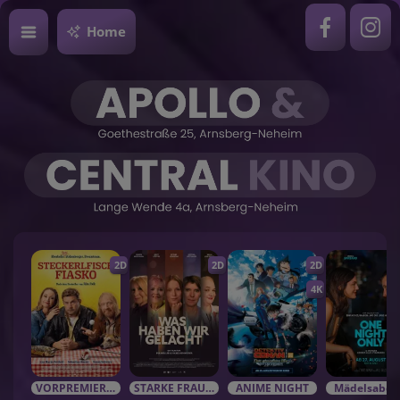
Home
2D
2D
2D
4K
VORPREMIEREN / EVENTS
STARKE FRAUEN in starken Rolle
ANIME NIGHT
Mädelsabe