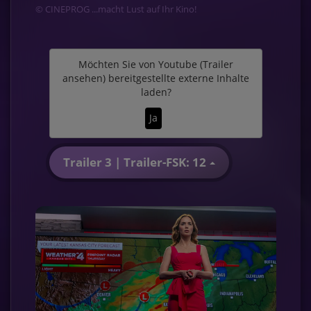
© CINEPROG ...macht Lust auf Ihr Kino!
Möchten Sie von
Youtube (Trailer
ansehen)
bereitgestellte externe Inhalte
laden?
Ja
Trailer 3 | Trailer-FSK: 12