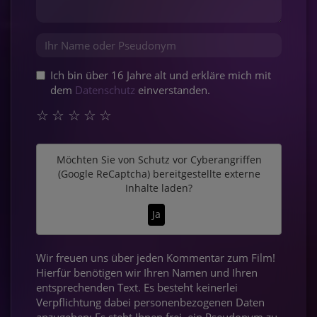
Ich bin über 16 Jahre alt und erkläre mich mit
dem
Datenschutz
einverstanden.
☆
☆
☆
☆
☆
Möchten Sie von
Schutz vor Cyberangriffen
(Google ReCaptcha)
bereitgestellte externe
Inhalte laden?
Ja
Wir freuen uns über jeden Kommentar zum Film!
Hierfür benötigen wir Ihren Namen und Ihren
entsprechenden Text. Es besteht keinerlei
Verpflichtung dabei personenbezogenen Daten
anzugeben: Es steht Ihnen frei, ein Pseudonym zu