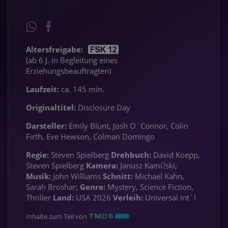
Altersfreigabe:
(ab 6 J. in Begleitung eines
Erziehungsbeauftragten)
Laufzeit:
ca. 145 min.
Originaltitel:
Disclosure Day
Darsteller:
Emily Blunt, Josh O´Connor, Colin
Firth, Eve Hewson, Colman Domingo
Regie:
Steven Spielberg
Drehbuch:
David Koepp,
Steven Spielberg
Kamera:
Janusz Kami?ski;
Musik:
John Williams
Schnitt:
Michael Kahn,
Sarah Broshar;
Genre:
Mystery, Science Fiction,
Thriller
Land:
USA 2026
Verleih:
Universal Int´l
Inhalte zum Teil von