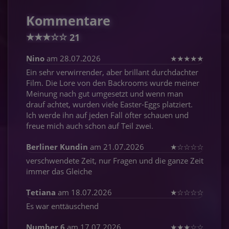
Kommentare
★
★
★
☆
☆
21
Nino
am 28.07.2026
★
★
★
★
★
Ein sehr verwirrender, aber brillant durchdachter
Film. Die Lore von den Backrooms wurde meiner
Meinung nach gut umgesetzt und wenn man
drauf achtet, wurden viele Easter-Eggs platziert.
Ich werde ihn auf jeden Fall öfter schauen und
freue mich auch schon auf Teil zwei.
Berliner Kundin
am 21.07.2026
★
☆
☆
☆
☆
verschwendete Zeit, nur Fragen und die ganze Zeit
immer das Gleiche
Tetiana
am 18.07.2026
★
☆
☆
☆
☆
Es war enttäuschend
Number 6
am 17.07.2026
★
★
★
☆
☆