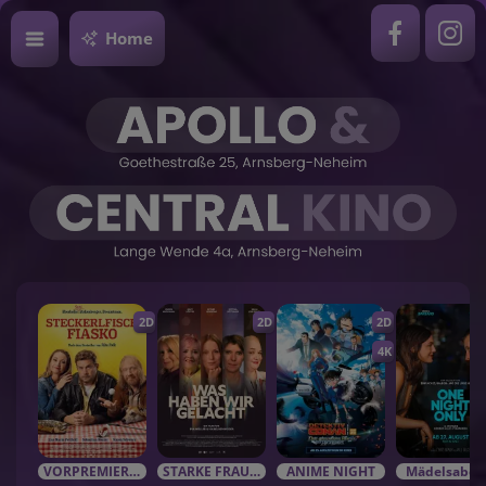
Home
2D
2D
2D
4K
VORPREMIEREN / EVENTS
STARKE FRAUEN in starken Rolle
ANIME NIGHT
Mädelsabe