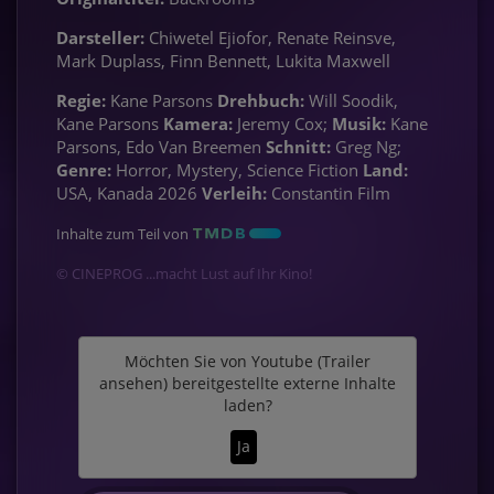
Darsteller:
Chiwetel Ejiofor, Renate Reinsve,
Mark Duplass, Finn Bennett, Lukita Maxwell
Regie:
Kane Parsons
Drehbuch:
Will Soodik,
Kane Parsons
Kamera:
Jeremy Cox;
Musik:
Kane
Parsons, Edo Van Breemen
Schnitt:
Greg Ng;
Genre:
Horror, Mystery, Science Fiction
Land:
USA, Kanada 2026
Verleih:
Constantin Film
Inhalte zum Teil von
© CINEPROG ...macht Lust auf Ihr Kino!
Möchten Sie von
Youtube (Trailer
ansehen)
bereitgestellte externe Inhalte
laden?
Ja