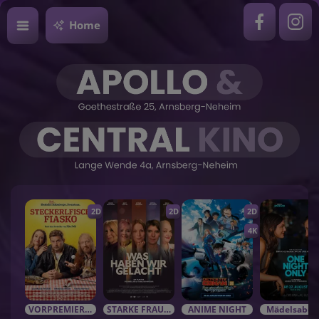
Home
2D
2D
2D
4K
VORPREMIEREN / EVENTS
STARKE FRAUEN in starken Rolle
ANIME NIGHT
Mädelsabe