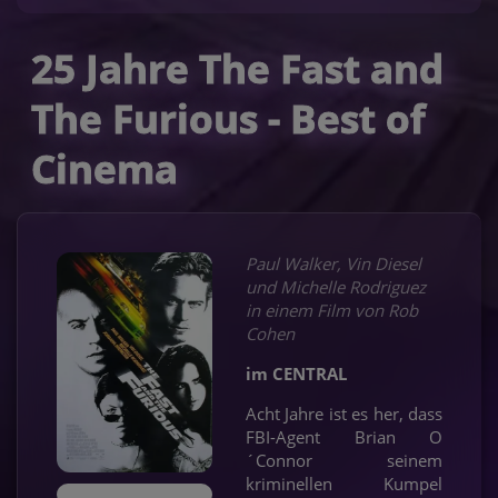
25 Jahre The Fast and
The Furious - Best of
Cinema
Paul Walker, Vin Diesel
und Michelle Rodriguez
in einem Film von Rob
Cohen
im CENTRAL
Acht Jahre ist es her, dass
FBI-Agent Brian O
´Connor seinem
kriminellen Kumpel