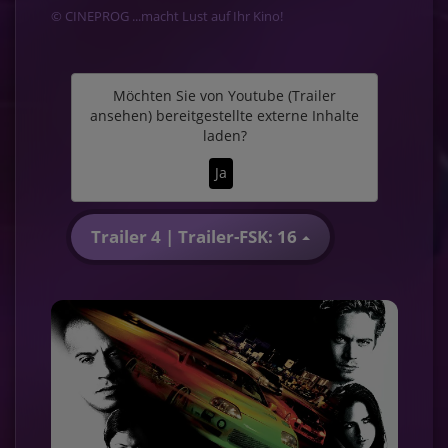
© CINEPROG ...macht Lust auf Ihr Kino!
Möchten Sie von
Youtube (Trailer
ansehen)
bereitgestellte externe Inhalte
laden?
Ja
Trailer 4 | Trailer-FSK: 16