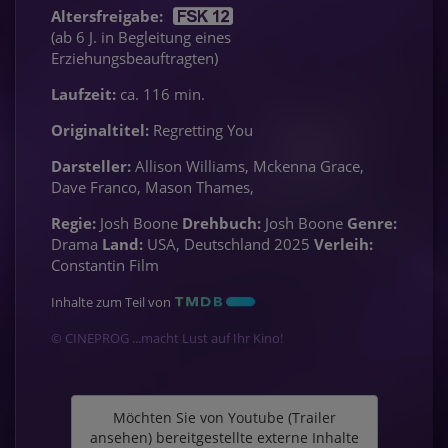
Altersfreigabe:
(ab 6 J. in Begleitung eines
Erziehungsbeauftragten)
Laufzeit:
ca. 116 min.
Originaltitel:
Regretting You
Darsteller:
Allison Williams, Mckenna Grace,
Dave Franco, Mason Thames,
Regie:
Josh Boone
Drehbuch:
Josh Boone
Genre:
Drama
Land:
USA, Deutschland 2025
Verleih:
Constantin Film
Inhalte zum Teil von
© CINEPROG ...macht Lust auf Ihr Kino!
Möchten Sie von
Youtube (Trailer
ansehen)
bereitgestellte externe Inhalte