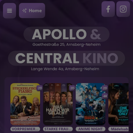
Home
2D
2D
2D
4K
VORPREMIEREN / EVENTS
STARKE FRAUEN in starken Rolle
ANIME NIGHT
Mädelsabe