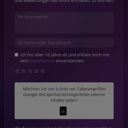
und Bewertungen des Kinos enthalten, zu löschen.
Ich bin über 16 Jahre alt und erkläre mich mit
dem
Datenschutz
einverstanden.
☆
☆
☆
☆
☆
Möchten Sie von
Schutz vor Cyberangriffen
(Google ReCaptcha)
bereitgestellte externe
Inhalte laden?
Ja