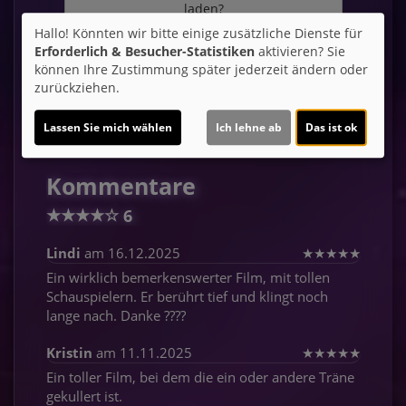
laden?
Hallo! Könnten wir bitte einige zusätzliche Dienste für
Ja
Erforderlich & Besucher-Statistiken
aktivieren? Sie
können Ihre Zustimmung später jederzeit ändern oder
zurückziehen.
Trailer 1 | Trailer-FSK: 6
Lassen Sie mich wählen
Ich lehne ab
Das ist ok
Kommentare
★
★
★
★
☆
6
Lindi
am 16.12.2025
★
★
★
★
★
Ein wirklich bemerkenswerter Film, mit tollen
Schauspielern. Er berührt tief und klingt noch
lange nach. Danke ????
Kristin
am 11.11.2025
★
★
★
★
★
Ein toller Film, bei dem die ein oder andere Träne
gekullert ist.