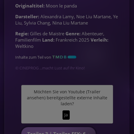
Originaltitel:
Moon le panda
Darsteller:
Alexandra Lamy, Noe Liu Martane, Ye
Liu, Sylvia Chang, Nina Liu Martane
Regie:
Gilles de Maistre
Genre:
Abenteuer,
Familienfilm
Land:
Frankreich 2025
Verleih:
Weltkino
Inhalte zum Teil von
© CINEPROG ...macht Lust auf Ihr Kino!
Möchten Sie von
Youtube (Trailer
ansehen)
bereitgestellte externe Inhalte
laden?
Ja
Trailer 3 | Trailer-FSK: 6