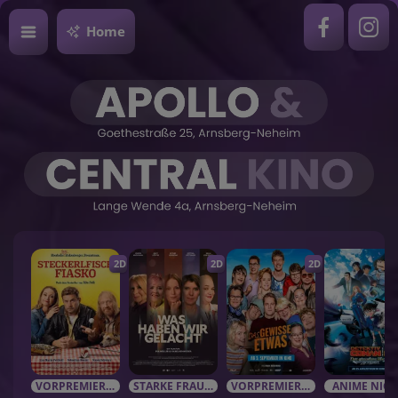
Home
2D
2D
2D
VORPREMIEREN / EVENTS
STARKE FRAUEN in starken Rolle
VORPREMIEREN / EVENTSIm Bundesstart
ANIME NIG