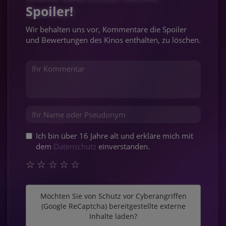
Spoiler!
Wir behalten uns vor, Kommentare die Spoiler
und Bewertungen des Kinos enthalten, zu löschen.
Ich bin über 16 Jahre alt und erkläre mich mit
dem
Datenschutz
einverstanden.
☆
☆
☆
☆
☆
Möchten Sie von
Schutz vor Cyberangriffen
(Google ReCaptcha)
bereitgestellte externe
Inhalte laden?