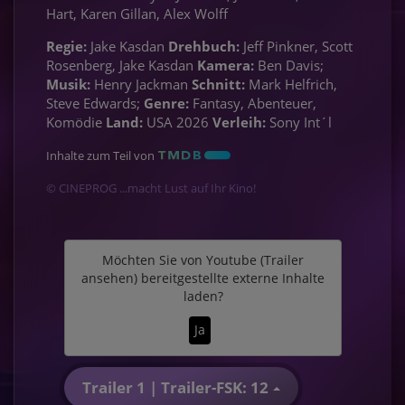
Hart, Karen Gillan, Alex Wolff
Regie:
Jake Kasdan
Drehbuch:
Jeff Pinkner, Scott
Rosenberg, Jake Kasdan
Kamera:
Ben Davis;
Musik:
Henry Jackman
Schnitt:
Mark Helfrich,
Steve Edwards;
Genre:
Fantasy, Abenteuer,
Komödie
Land:
USA 2026
Verleih:
Sony Int´l
Inhalte zum Teil von
© CINEPROG ...macht Lust auf Ihr Kino!
Möchten Sie von
Youtube (Trailer
ansehen)
bereitgestellte externe Inhalte
laden?
Ja
Trailer 1 | Trailer-FSK: 12