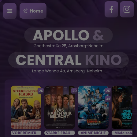
Home
2D
2D
2D
4K
VORPREMIEREN / EVENTS
STARKE FRAUEN in starken Rolle
ANIME NIGHT
Mädelsabe