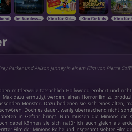
bend
Im Bundesstart
Kino für KidsIm Bundesstart
Kino für Kids
Kino für 
er
Trey Parker und Allison Janney in einem Film von Pierre Coffi
ben mittlerweile tatsächlich Hollywood erobert und richte
 Max dazu ermutigt werden, einen Horrorfilm zu produzie
ssenden Monster. Dazu bedienen sie sich eines alten, ma
schwören. Doch es dauert wenig überraschend nicht sonder
aneten in Gefahr bringt. Nun müssen die Minions die s
och dabei können sie sich natürlich auch gleich als erd
ritter Film der Minions-Reihe und insgesamt siebter Film de