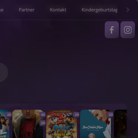
se
Partner
Kontakt
Kindergeburtstag
2D
3D
2D
2D
2D