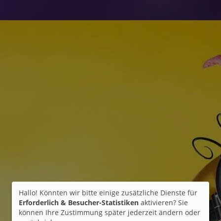
Hallo! Könnten wir bitte einige zusätzliche Dienste für
Erforderlich & Besucher-Statistiken
aktivieren? Sie
können Ihre Zustimmung später jederzeit ändern oder