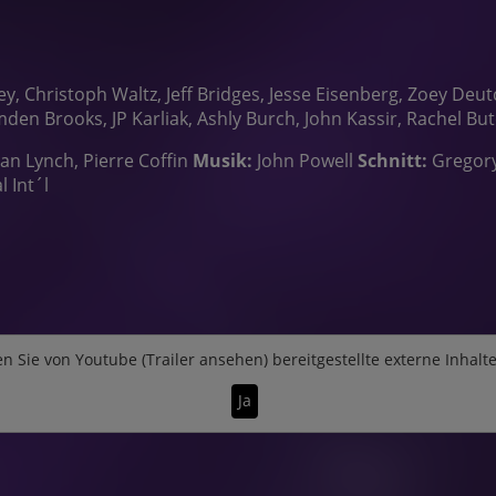
ney, Christoph Waltz, Jeff Bridges, Jesse Eisenberg, Zoey D
en Brooks, JP Karliak, Ashly Burch, John Kassir, Rachel Bute
ian Lynch, Pierre Coffin
Musik:
John Powell
Schnitt:
Gregory
 Int´l
n Sie von
Youtube (Trailer ansehen)
bereitgestellte externe Inhalt
Ja