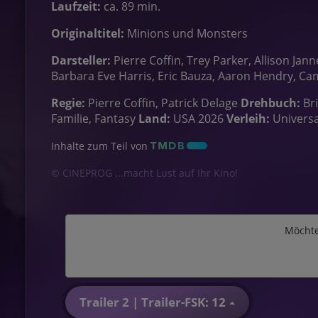
Laufzeit:
ca. 89 min.
Originaltitel:
Minions und Monsters
Darsteller:
Pierre Coffin, Trey Parker, Allison Jan
Barbara Eve Harris, Eric Bauza, Aaron Hendry, Camd
Regie:
Pierre Coffin, Patrick Delage
Drehbuch:
Br
Familie, Fantasy
Land:
USA 2026
Verleih:
Universal
Inhalte zum Teil von
© CINEPROG ...macht Lust auf Ihr Kino!
Möchte
Trailer 2 | Trailer-FSK: 12