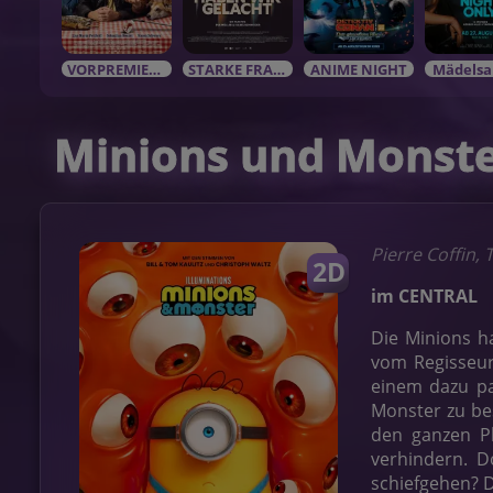
VORPREMIEREN / EVENTS
STARKE FRAUEN in starken Rolle
ANIME NIGHT
Mädelsa
Minions und Monst
Pierre Coffin, 
2D
im CENTRAL
Die Minions ha
vom Regisseur
einem dazu pa
Monster zu be
den ganzen Pl
verhindern. D
schiefgehen? D