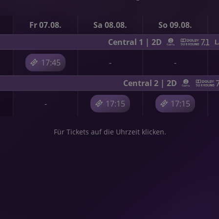
e
Fr 07.08.
Sa 08.08.
So 09.08.
Central 1 | 2D
17:45
-
-
Central 2 | 2D
-
17:15
17:15
Für Tickets auf die Uhrzeit klicken.