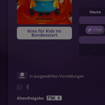
Heut
17:45
Kino für Kids Im
Bundesstart
-
in ausgewählten Vorstellungen
Altersfreigabe: