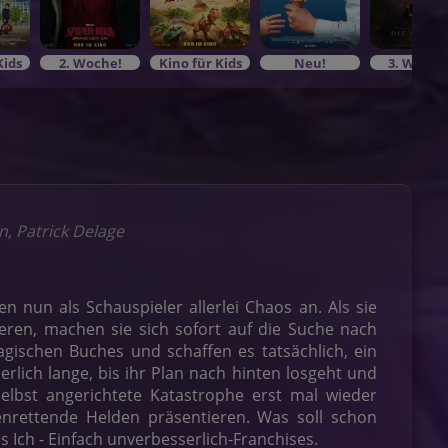
Kids
2. Woche!
Kino für Kids
Neu!
3. Woche
n, Patrick Delage
n nun als Schauspieler allerlei Chaos an. Als sie
ren, machen sie sich sofort auf die Suche nach
gischen Buches und schaffen es tatsächlich, ein
lich lange, bis ihr Plan nach hinten losgeht und
elbst angerichtete Katastrophe erst mal wieder
enrettende Helden präsentieren. Was soll schon
s Ich - Einfach unverbesserlich-Franchises.