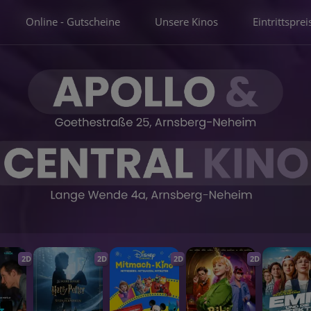
Online - Gutscheine
Unsere Kinos
Eintrittsprei
2D
2D
2D
2D