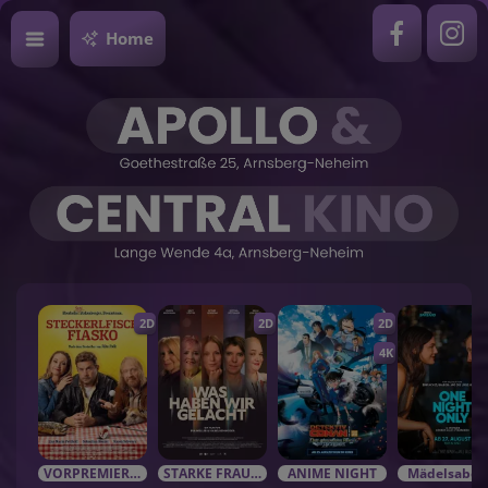
Home
2D
2D
2D
4K
VORPREMIEREN / EVENTS
STARKE FRAUEN in starken Rolle
ANIME NIGHT
Mädelsabe