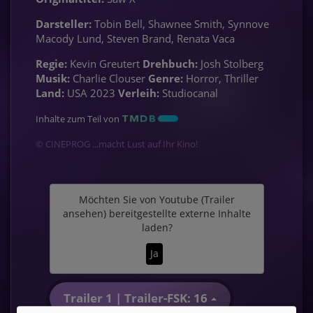
Darsteller:
Tobin Bell, Shawnee Smith, Synnove
Macody Lund, Steven Brand, Renata Vaca
Regie:
Kevin Greutert
Drehbuch:
Josh Stolberg
Musik:
Charlie Clouser
Genre:
Horror, Thriller
Land:
USA 2023
Verleih:
Studiocanal
Inhalte zum Teil von
© CINEPROG ...macht Lust auf Ihr Kino!
Möchten Sie von
Youtube (Trailer
ansehen)
bereitgestellte externe Inhalte
laden?
Ja
Trailer 1 | Trailer-FSK: 16